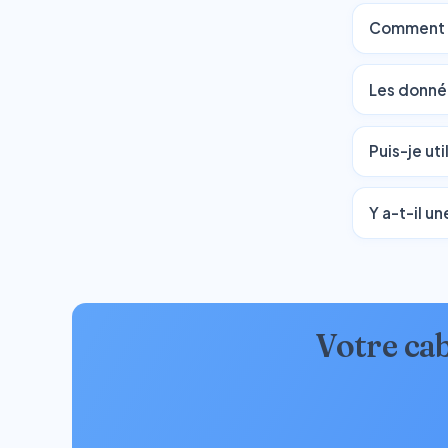
Comment gé
Les donnée
Puis-je uti
Y a-t-il un
Votre ca