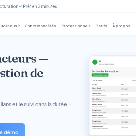
cturation
Prêt en 2 minutes
uoi nous ?
Fonctionnalités
Professionnels
Tarifs
À propos
ncteurs —
stion de
lans et le suivi dans la durée —
e démo