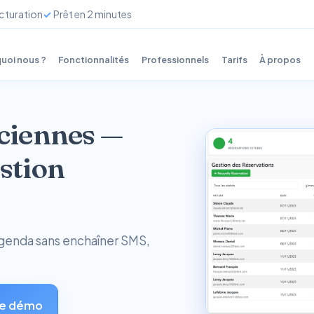
cturation
Prêt en 2 minutes
uoi nous ?
Fonctionnalités
Professionnels
Tarifs
À propos
iciennes —
estion
l’agenda sans enchaîner SMS,
e démo