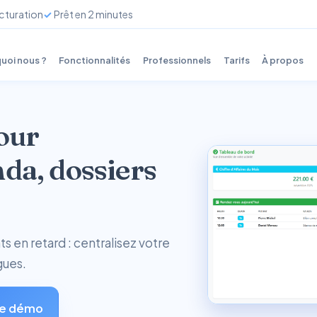
cturation
Prêt en 2 minutes
uoi nous ?
Fonctionnalités
Professionnels
Tarifs
À propos
pour
da, dossiers
 en retard : centralisez votre
gues.
e démo