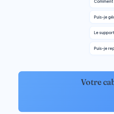
Comment s
Puis-je g
Le support 
Puis-je re
Votre ca