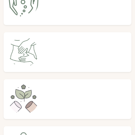
Une séance dure environ 1h15 -
40€
Drainage lymphatique
Une séance dure environ 1h30 -
90€
Naturopathie
Une séance dure environ 1h15 -
90€