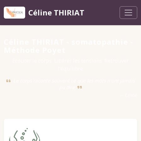
Céline THIRIAT
Céline THIRIAT - somatopathie -
Méthode Poyet
Écouter le corps. Libérer les tensions. Retrouver
l’équilibre
Le corps raconte souvent ce que les mots n'ont jamais
pu dire
— Céline
Ostéopathie Méthode
Poyet - Somatopathie