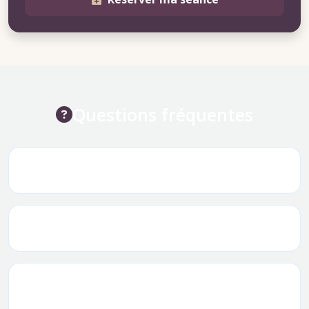
Questions fréquentes
Comment prendre rendez-vous en ligne ?
Puis-je modifier ou annuler un rendez-vous ?
Et si vous n’honorez pas un rendez-vous,
que se passe t-il ?