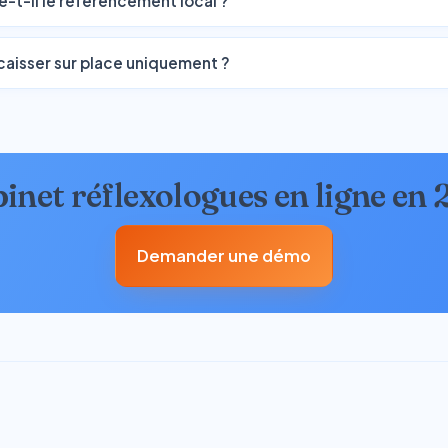
de-t-il le référencement local ?
caisser sur place uniquement ?
inet réflexologues en ligne en
Demander une démo