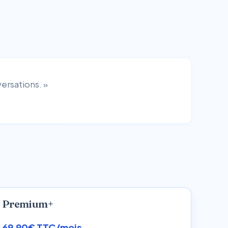
ersations. »
Premium+
69,90€ TTC/mois