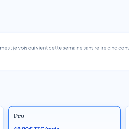
es ; je vois qui vient cette semaine sans relire cinq conv
Pro
49,90€ TTC/mois