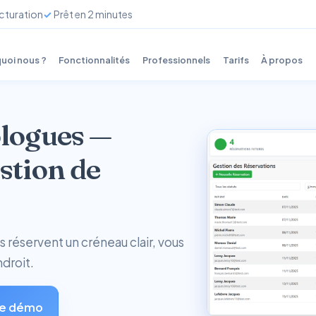
cturation
Prêt en 2 minutes
uoi nous ?
Fonctionnalités
Professionnels
Tarifs
À propos
ologues —
stion de
s réservent un créneau clair, vous
ndroit.
e démo