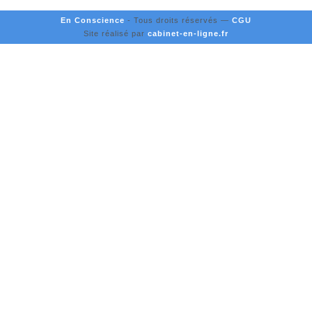
En Conscience
- Tous droits réservés
—
CGU
Site réalisé par
cabinet-en-ligne.fr