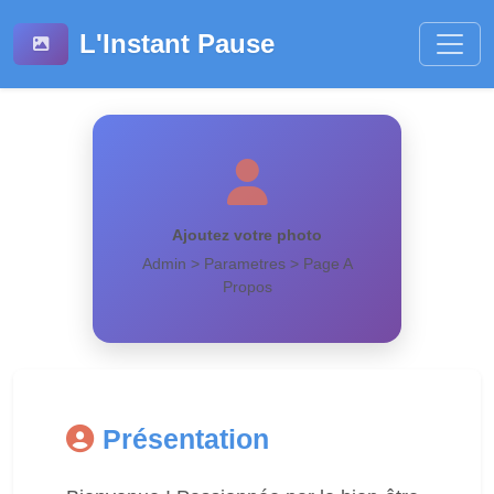
L'Instant Pause
Ajoutez votre photo
Admin > Parametres > Page A
Propos
Présentation