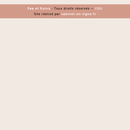
Eva et Soins
- Tous droits réservés
—
CGU
Site réalisé par
cabinet-en-ligne.fr